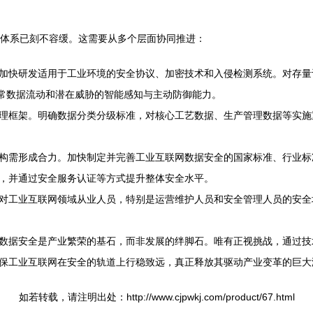
安全体系已刻不容缓。这需要从多个层面协同推进：
加快研发适用于工业环境的安全协议、加密技术和入侵检测系统。对存量
升对异常数据流动和潜在威胁的智能感知与主动防御能力。
理框架。明确数据分类分级标准，对核心工艺数据、生产管理数据等实施
构需形成合力。加快制定并完善工业互联网数据安全的国家标准、行业标
，并通过安全服务认证等方式提升整体安全水平。
对工业互联网领域从业人员，特别是运营维护人员和安全管理人员的安全
数据安全是产业繁荣的基石，而非发展的绊脚石。唯有正视挑战，通过技
保工业互联网在安全的轨道上行稳致远，真正释放其驱动产业变革的巨大
如若转载，请注明出处：http://www.cjpwkj.com/product/67.html